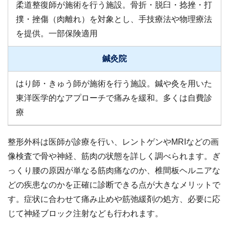
柔道整復師が施術を行う施設。骨折・脱臼・捻挫・打
撲・挫傷（肉離れ）を対象とし、手技療法や物理療法
を提供。一部保険適用
鍼灸院
はり師・きゅう師が施術を行う施設。鍼や灸を用いた
東洋医学的なアプローチで痛みを緩和。多くは自費診
療
整形外科は医師が診療を行い、レントゲンやMRIなどの画
像検査で骨や神経、筋肉の状態を詳しく調べられます。ぎ
っくり腰の原因が単なる筋肉痛なのか、椎間板ヘルニアな
どの疾患なのかを正確に診断できる点が大きなメリットで
す。症状に合わせて痛み止めや筋弛緩剤の処方、必要に応
じて神経ブロック注射なども行われます。