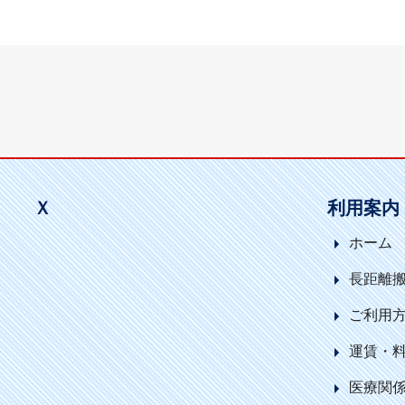
o
t
d
o
I
k
n
Ｘ
利用案内
ホーム
長距離
ご利用
運賃・
医療関