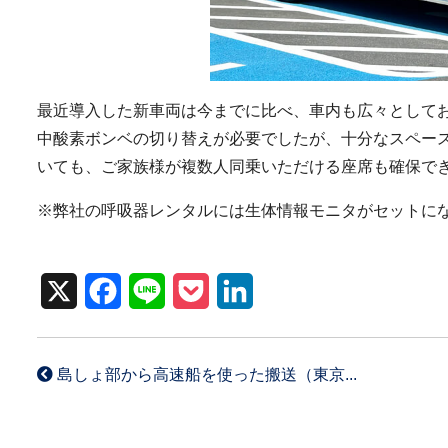
最近導入した新車両は今までに比べ、車内も広々として
中酸素ボンベの切り替えが必要でしたが、十分なスペー
いても、ご家族様が複数人同乗いただける座席も確保で
※弊社の呼吸器レンタルには生体情報モニタがセットに
X
F
L
P
L
a
i
o
i
c
n
c
n
島しょ部から高速船を使った搬送（東京...
e
e
k
k
b
e
e